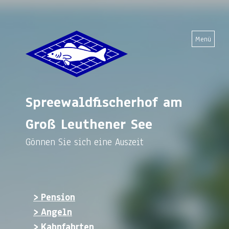
Menü
Spreewaldfischerhof am
Groß Leuthener See
Gönnen Sie sich eine Auszeit
> Pension
> Angeln
> Kahnfahrten