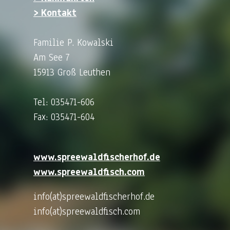
> Kontakt
Familie P. Kowalski
Am See 7
15913 Groß Leuthen
Tel: 035471-606
Fax: 035471-604
www.spreewaldfischerhof.de
www.spreewaldfisch.com
info(at)spreewaldfischerhof.de
info(at)spreewaldfisch.com