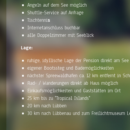
Angeln auf dem See möglich
Shuttle-Service auf Anfrage
Tischtenni
s
Internetanschluss buchbar
alle Doppelzimmer mit Seeblick
Lage:
ruhige, idyllische Lage der Pension direkt am Se
eigener Bootssteg und Bademöglichkeiten
nächster Spreewaldhafen ca. 12 km entfernt in Sch
Rad- / Wanderungen direkt ab Haus möglich
Einkaufsmöglichkeiten und Gaststätten im Ort
25 km bis zu "Tropical Islands"
20 km nach Lübben
30 km nach Lübbenau und zum Freilichtmuseum L