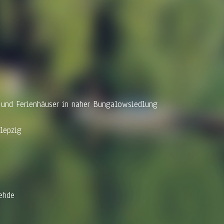
e und Ferienhäuser in naher Bungalowsiedlung
lepzig
ehde